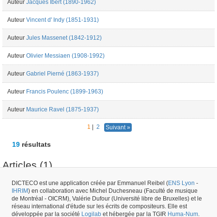
Auteur
Jacques Ibert (1890-1962)
Auteur
Vincent d' Indy (1851-1931)
Auteur
Jules Massenet (1842-1912)
Auteur
Olivier Messiaen (1908-1992)
Auteur
Gabriel Pierné (1863-1937)
Auteur
Francis Poulenc (1899-1963)
Auteur
Maurice Ravel (1875-1937)
1
|
2
Suivant »
19
résultats
Articles (1)
DICTECO est une application créée par Emmanuel Reibel (
ENS Lyon
-
IHRIM
) en collaboration avec Michel Duchesneau (Faculté de musique
Article
Igor Stravinsky (1882-1971) - "Les Espagnols aux Ballets russes" -
de Montréal - OICRM), Valérie Dufour (Université libre de Bruxelles) et le
Comœdia - 15/05/1921
réseau international d'étude sur les écrits de compositeurs. Elle est
développée par la société
Logilab
et hébergée par la TGIR
Huma-Num
.