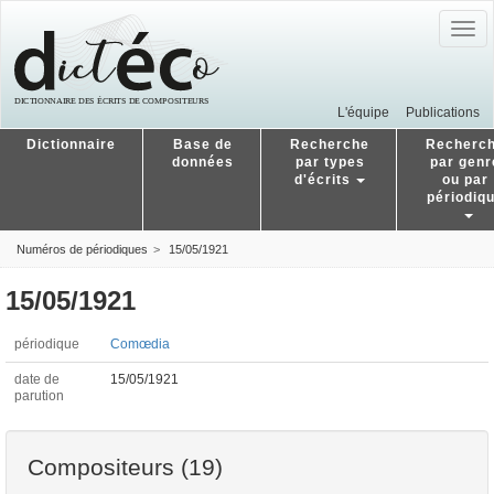
Togg
navig
L'équipe
Publications
Dictionnaire
Base de
Recherche
Recherc
données
par types
par genr
d'écrits
ou par
périodiq
Numéros de périodiques
15/05/1921
15/05/1921
périodique
Comœdia
date de
15/05/1921
parution
Compositeurs (19)