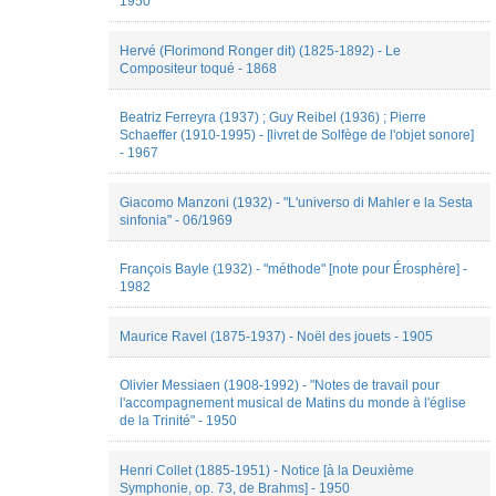
1950
Hervé (Florimond Ronger dit) (1825-1892) - Le
Compositeur toqué - 1868
Beatriz Ferreyra (1937) ; Guy Reibel (1936) ; Pierre
Schaeffer (1910-1995) - [livret de Solfège de l'objet sonore]
- 1967
Giacomo Manzoni (1932) - "L'universo di Mahler e la Sesta
sinfonia" - 06/1969
François Bayle (1932) - "méthode" [note pour Érosphère] -
1982
Maurice Ravel (1875-1937) - Noël des jouets - 1905
Olivier Messiaen (1908-1992) - "Notes de travail pour
l'accompagnement musical de Matins du monde à l'église
de la Trinité" - 1950
Henri Collet (1885-1951) - Notice [à la Deuxième
Symphonie, op. 73, de Brahms] - 1950