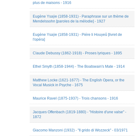
plus de maisons - 1916
Julien
Frauli
Marie-
Eugène Ysaÿe (1858-1931) - Paraphrase sur un thème de
Hélène
Mendelssohn [paroles de la mélodie] - 1927
Benoit-
Otis
Eugène Ysaÿe (1858-1931) - Piére li Houyeû [livret de
Marie
l'opéra]
Mazzapica
Maud
Brechard
Claude Debussy (1862-1918) - Proses lyriques - 1895
Mélanie
de
Ethel Smyth (1858-1944) - The Boatswain's Mate - 1914
Montpellier
nada
medhioub
Matthew Locke (1621-1677) - The English Opera, or the
Nicolas
Vocal Musick in Psyche - 1675
Marty
Peter
Asimov
Maurice Ravel (1875-1937) - Trois chansons - 1916
Pietro
Milli
Jacques Offenbach (1819-1880) - "Histoire d'une valse" -
Quentin
1872
DUPRAT
Sabrina
Burgo
Giacomo Manzoni (1932) - "Il grido di Wozzeck" - 03/1971
Théodora