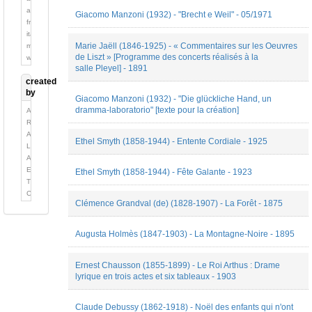
Lettre
anglais
Giacomo Manzoni (1932) - "Brecht e Weil" - 05/1971
Livret
français
de
italien
disque
Marie Jaëll (1846-1925) - « Commentaires sur les Oeuvres
multilingue
Note
de Liszt » [Programme des concerts réalisés à la
wallon
de
salle Pleyel] - 1891
programme
created
Pédagogie
by
Giacomo Manzoni (1932) - "Die glückliche Hand, un
Préface
dramma-laboratorio" [texte pour la création]
Alexandre
Robert
Alexis
Ethel Smyth (1858-1944) - Entente Cordiale - 1925
Longefay
Anne-
Elise
Ethel Smyth (1858-1944) - Fête Galante - 1923
Thouvenin
Cécile
Clémence Grandval (de) (1828-1907) - La Forêt - 1875
Quesney
emmanuel
reibel
Augusta Holmès (1847-1903) - La Montagne-Noire - 1895
Emmanuel
Reibel
Gabriel
Ernest Chausson (1855-1899) - Le Roi Arthus : Drame
lyrique en trois actes et six tableaux - 1903
Navaridas
Joanna
Staruch-
Claude Debussy (1862-1918) - Noël des enfants qui n'ont
Smolec