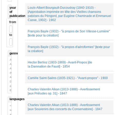
year
Louis-Albert Bourgault-Ducoudray (1840-1910) -
of
[Approbation imprimée en tête des Vieilles chansons
publication
patoises du Périgord, par Eugène Chaminade et Emmanuel
Casse, 1902] - 1902
from
François Bayle (1932) - "à propos de Son Vitesse-Lumière"
to
[texte pour la création]
François Bayle (1932) - "à propos d'aéroformes" [texte pour
la création]
genre
Analyse
Hector Berlioz (1803-1869) - Avant-Propos [de
Autobiographie
la Damnation de Faust] - 1854
Autobiographie
(Mémoires)
Autre
Camille Saint-Saëns (1835-1921) - "Avant-propos" - 1900
Discours
public
Charles-Valentin Alkan (1813-1888) - Avertissement
Essai
[aux Préludes op. 31] - 1847
Fiction
languages
Fiction
(Livret)
Charles-Valentin Alkan (1813-1888) - Avertissement
<no
Fiction
[aux Souvenirs des concerts du Conservatoire] - 1847
relation>
(Poésie)
allemand