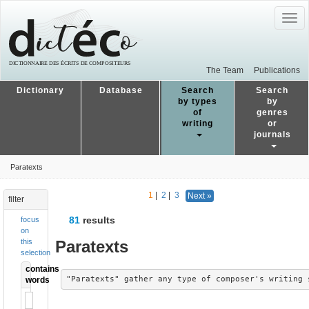
Togg
navig
The Team
Publications
Dictionary
Database
Search
Search
by types
by
of
genres
writing
or
journals
Paratexts
1
|
2
|
3
Next »
filter
81
results
focus
on
Paratexts
this
selection
contains
"Paratexts" gather any type of composer's writing 
words