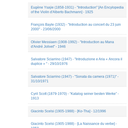
Psychoyou
Eugène Ysaÿe (1858-1931) - "Introduction" [An Encylopedia
Thomas
of the Violin d'Alberto Bachmann] - 1925
Cousin
Tommaso
Vigna
François Bayle (1932) - "Introduction au concert du 23 juin
2000" - 23/06/2000
Olivier Messiaen (1908-1992) - "Introduction au Mana
d'André Jolivet" - 1946
Salvatore Sciarrino (1947) - "Introduzione e Aria « Ancora il
duplice » " - 29/10/1976
Salvatore Sciarrino (1947) - "Sonata da camera (1971)" -
31/10/1971
Cyril Scott (1879-1970) - “Katalog seiner besten Werke” -
1913
Giacinto Scelsi (1905-1988) - [Ko-Tha] - 12/1996
Giacinto Scelsi (1905-1988) - [La Naissance du verbe] -