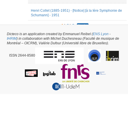
Henri Collet (1885-1951) - [Notice] [à la Ière Symphonie de
Schumann] - 1951
1
|
2
|
3
Next »
Dicteco is an application created by Emmanuel Reibel (
ENS Lyon
-
81
results
IHRIM
) in collaboration with Michel Duchesneau (Faculté de musique de
Montréal – OICRM), Valérie Dufour (Université libre de Bruxelles).
ISSN 2644-8580