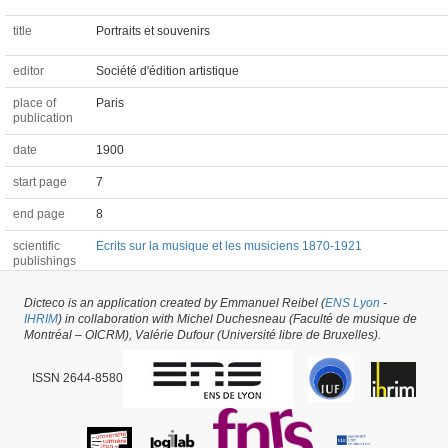
title
Portraits et souvenirs
editor
Société d'édition artistique
place of
Paris
publication
date
1900
start page
7
end page
8
scientific
Ecrits sur la musique et les musiciens 1870-1921
publishings
Dicteco is an application created by Emmanuel Reibel (
ENS Lyon
-
Paratext #55162 -
latest update on
14/04/2023
,
created on
16/07/2021
by
Alexis
IHRIM
) in collaboration with Michel Duchesneau (Faculté de musique de
Longefay
Montréal – OICRM), Valérie Dufour (Université libre de Bruxelles).
ISSN 2644-8580