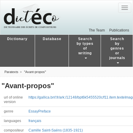
Togg
navig
The Team
Publications
Dictionary
Database
Search
Search
by types
by
of
genres
writing
or
journals
Paratexts
"Avant-propos"
"Avant-propos"
url of online
https://gallica.bnf.fr/ark:/12148/bpt6k5455520c/f11.item.texteIma
version
genre
Essay
Preface
languages
français
compositeur
Camille Saint-Saëns (1835-1921)