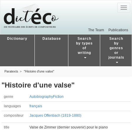
Togg
navig
The Team
Publications
Dictionary
Database
Search
Search
by types
by
of
genres
writing
or
journals
Paratexts
"Histoire d'une valse"
"Histoire d'une valse"
genre
Autobiography
Fiction
languages
français
compositeur
Jacques Offenbach (1819-1880)
title
Valse de Zimmer (dernier souvenir) pour le piano