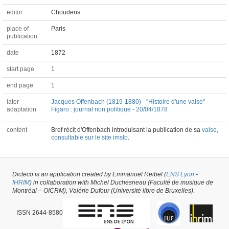
editor
Choudens
place of
Paris
publication
date
1872
start page
1
end page
1
later
Jacques Offenbach (1819-1880) - "Histoire d'une valse" -
adaptation
Figaro : journal non politique - 20/04/1878
content
Bref récit d'Offenbach introduisant la publication de sa
valse,
consultable sur le site imslp
.
Dicteco is an application created by Emmanuel Reibel (
ENS Lyon
-
Paratext #51623 -
latest update on
14/04/2023
,
created on
04/10/2020
by
IHRIM
) in collaboration with Michel Duchesneau (Faculté de musique de
Emmanuel Reibel
Montréal – OICRM), Valérie Dufour (Université libre de Bruxelles).
ISSN 2644-8580