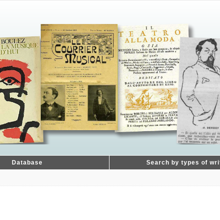
Database
Search by types of wri