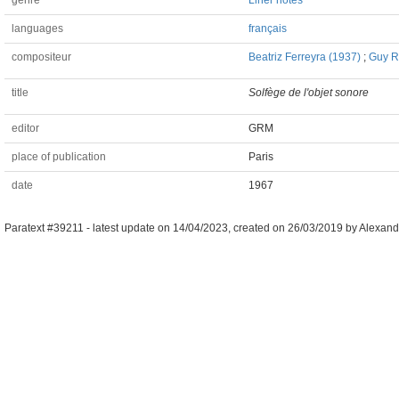
genre
Liner notes
languages
français
compositeur
Beatriz Ferreyra (1937)
;
Guy R
title
Solfège de l'objet sonore
editor
GRM
place of publication
Paris
date
1967
Paratext #39211 -
latest update on
14/04/2023
,
created on
26/03/2019
by
Alexand