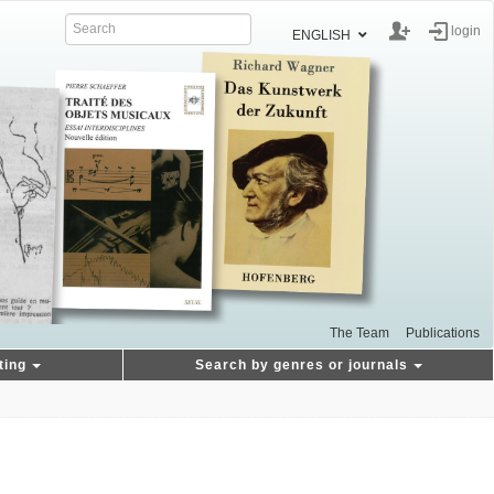
login
ENGLISH
The Team
Publications
ting
Search by genres or journals