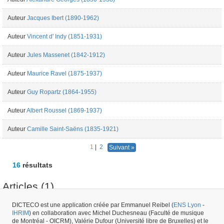
Auteur
Jacques Ibert (1890-1962)
Auteur
Vincent d' Indy (1851-1931)
Auteur
Jules Massenet (1842-1912)
Auteur
Maurice Ravel (1875-1937)
Auteur
Guy Ropartz (1864-1955)
Auteur
Albert Roussel (1869-1937)
Auteur
Camille Saint-Saëns (1835-1921)
1
|
2
Suivant »
16
résultats
Articles (1)
DICTECO est une application créée par Emmanuel Reibel (
ENS Lyon
-
IHRIM
) en collaboration avec Michel Duchesneau (Faculté de musique
Article
Gustave Charpentier (1860-1956) - "Aux armes, citoyens !" - Excelsior
de Montréal - OICRM), Valérie Dufour (Université libre de Bruxelles) et le
- 14/07/1915