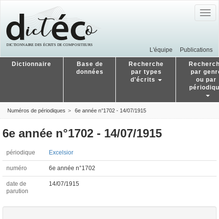
Togg
navig
L'équipe
Publications
Dictionnaire
Base de
Recherche
Recherc
données
par types
par genr
d'écrits
ou par
périodiq
Numéros de périodiques
6e année n°1702 - 14/07/1915
6e année n°1702 - 14/07/1915
périodique
Excelsior
numéro
6e année n°1702
date de
14/07/1915
parution