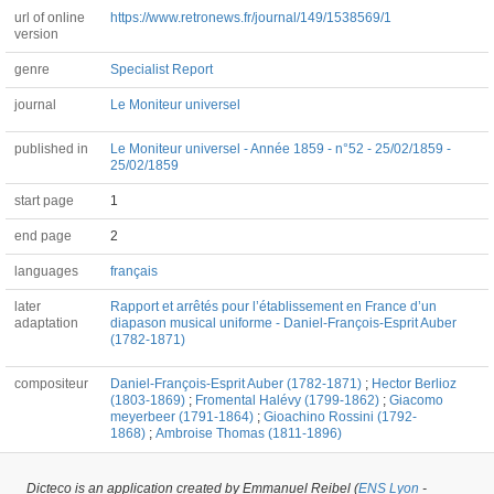
url of online
https://www.retronews.fr/journal/149/1538569/1
version
genre
Specialist Report
journal
Le Moniteur universel
published in
Le Moniteur universel - Année 1859 - n°52 - 25/02/1859 -
25/02/1859
start page
1
end page
2
languages
français
later
Rapport et arrêtés pour l’établissement en France d’un
adaptation
diapason musical uniforme - Daniel-François-Esprit Auber
(1782-1871)
compositeur
Daniel-François-Esprit Auber (1782-1871)
;
Hector Berlioz
(1803-1869)
;
Fromental Halévy (1799-1862)
;
Giacomo
meyerbeer (1791-1864)
;
Gioachino Rossini (1792-
1868)
;
Ambroise Thomas (1811-1896)
Dicteco is an application created by Emmanuel Reibel (
ENS Lyon
-