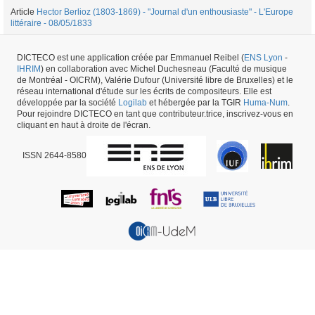
Article
Hector Berlioz (1803-1869) - "Journal d'un enthousiaste" - L'Europe
littéraire - 08/05/1833
1
|
2
|
3
|
4
|
5
|
6
|
7
|
8
|
...
|
51
Suivant »
DICTECO est une application créée par Emmanuel Reibel (
ENS Lyon
-
IHRIM
) en collaboration avec Michel Duchesneau (Faculté de musique
764
résultats
de Montréal - OICRM), Valérie Dufour (Université libre de Bruxelles) et le
réseau international d'étude sur les écrits de compositeurs. Elle est
développée par la société
Logilab
et hébergée par la TGIR
Huma-Num
.
Auteur #1998 -
dernière mise à jour
14/10/2020
,
créé le
08/11/2016
par
Pour rejoindre DICTECO en tant que contributeur.trice, inscrivez-vous en
Emmanuel Reibel
cliquant en haut à droite de l'écran.
ISSN 2644-8580