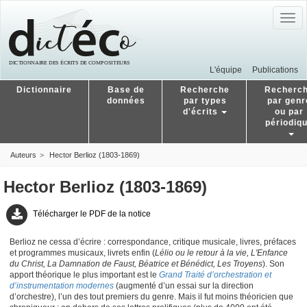
Togg
navig
L'équipe
Publications
Dictionnaire
Base de
Recherche
Recherc
données
par types
par genr
d'écrits
ou par
périodiq
Auteurs
Hector Berlioz (1803-1869)
Hector Berlioz (1803-1869)
Télécharger le PDF de la notice
Berlioz ne cessa d’écrire : correspondance, critique musicale, livres, préfaces
et programmes musicaux, livrets enfin (
Lélio ou le retour à la vie, L'Enfance
du Christ, La Damnation de Faust, Béatrice et Bénédict, Les Troyens
). Son
apport théorique le plus important est le
Grand Traité d’orchestration et
d’instrumentation modernes
(augmenté d’un essai sur la direction
d’orchestre), l’un des tout premiers du genre. Mais il fut moins théoricien que