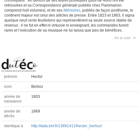
chroniqueur : en dehors de ses lettres prolifiques (plus de 4000 ont été
retrouvées et sa
Correspondance générale
publiée chez Flammarion
comprend huit volumes), et de ses
Mémoires
,
publiés de façon posthume, le
continent majeur est celui des articles de presse. Entre 1823 et 1863, il signa
quelque neuf cents feuilletons qui représentèrent sa seule source stable de
revenus : il ne fut en effet ni virtuose ni enseignant, les commandes furent
rares et l’exécution de sa musique ne lui laissa que peu de bénéfices.
... lire la suite
prénom
Hector
nom
Berlioz
année de
1803
naissance
année de
1869
décès
identique à
http://data.bnf.fr/13891412/hector_berlioz/