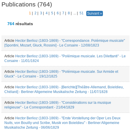
Publications (764)
1
|
2
|
3
|
4
|
5
|
6
|
7
|
8
|
...
|
51
Suivant »
764
résultats
Article
Hector Berlioz (1803-1869) - "Correspondance. Polémique musicale"
[Spontini, Mozart, Gluck, Rossini] - Le Corsaire - 12/08/1823
Article
Hector Berlioz (1803-1869) - "Polémique musicale. Les Dilettanti" - Le
Corsaire - 11/01/1824
Article
Hector Berlioz (1803-1869) - "Polémique musicale. Sur Armide et
Gluck" - Le Corsaire - 19/12/1825
Article
Hector Berlioz (1803-1869) - [Berichte][Théâtre-Allemand, Boieldieu,
Chélard] - Berliner Allgemeine Musikalische Zeitung - 11/07/1828
Article
Hector Berlioz (1803-1869) - "Considérations sur la musique
religieuse" - Le Correspondant - 21/04/1829
Article
Hector Berlioz (1803-1869) - "Erste Vorstellung der Oper Les Deux
Nuits, von Bouilly und Scribe, Musik von Boieldieu" - Berliner Allgemeine
Musikalische Zeitung - 06/06/1829