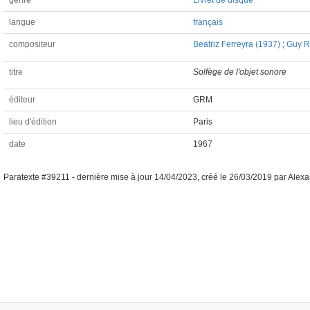
genre
Livret de disque
langue
français
compositeur
Beatriz Ferreyra (1937)
;
Guy R
titre
Solfège de l'objet sonore
éditeur
GRM
lieu d'édition
Paris
date
1967
Paratexte #39211 -
dernière mise à jour
14/04/2023
,
créé le
26/03/2019
par
Alexa