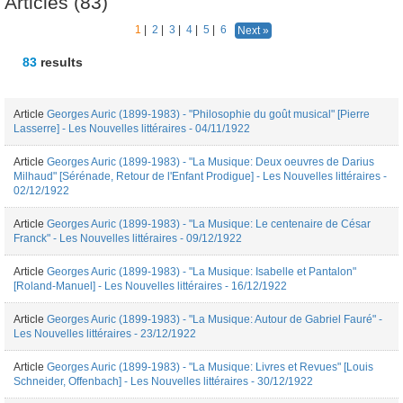
Articles (83)
1
|
2
|
3
|
4
|
5
|
6
Next »
83
results
Article
Georges Auric (1899-1983) - "Philosophie du goût musical" [Pierre
Lasserre] - Les Nouvelles littéraires - 04/11/1922
Article
Georges Auric (1899-1983) - "La Musique: Deux oeuvres de Darius
Milhaud" [Sérénade, Retour de l'Enfant Prodigue] - Les Nouvelles littéraires -
02/12/1922
Article
Georges Auric (1899-1983) - "La Musique: Le centenaire de César
Franck" - Les Nouvelles littéraires - 09/12/1922
Article
Georges Auric (1899-1983) - "La Musique: Isabelle et Pantalon"
[Roland-Manuel] - Les Nouvelles littéraires - 16/12/1922
Article
Georges Auric (1899-1983) - "La Musique: Autour de Gabriel Fauré" -
Les Nouvelles littéraires - 23/12/1922
Article
Georges Auric (1899-1983) - "La Musique: Livres et Revues" [Louis
Schneider, Offenbach] - Les Nouvelles littéraires - 30/12/1922