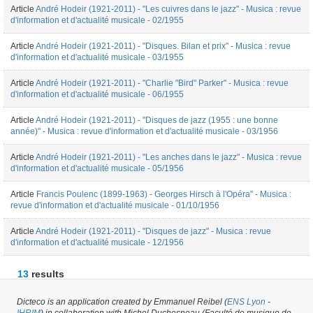
Article
André Hodeir (1921-2011) - "Les cuivres dans le jazz" - Musica : revue
d'information et d'actualité musicale - 02/1955
Article
André Hodeir (1921-2011) - "Disques. Bilan et prix" - Musica : revue
d'information et d'actualité musicale - 03/1955
Article
André Hodeir (1921-2011) - "Charlie "Bird" Parker" - Musica : revue
d'information et d'actualité musicale - 06/1955
Article
André Hodeir (1921-2011) - "Disques de jazz (1955 : une bonne
année)" - Musica : revue d'information et d'actualité musicale - 03/1956
Article
André Hodeir (1921-2011) - "Les anches dans le jazz" - Musica : revue
d'information et d'actualité musicale - 05/1956
Article
Francis Poulenc (1899-1963) - Georges Hirsch à l'Opéra" - Musica :
revue d'information et d'actualité musicale - 01/10/1956
Article
André Hodeir (1921-2011) - "Disques de jazz" - Musica : revue
d'information et d'actualité musicale - 12/1956
13
results
Dicteco is an application created by Emmanuel Reibel (
ENS Lyon
-
Journal #13970 -
latest update on
23/03/2017
,
created on
23/03/2017
by
Fauve
IHRIM
) in collaboration with Michel Duchesneau (Faculté de musique de