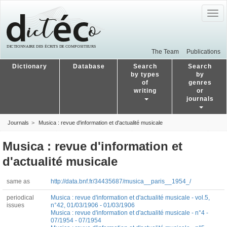
Togg
navig
The Team
Publications
Dictionary
Database
Search
Search
by types
by
of
genres
writing
or
journals
Journals
Musica : revue d'information et d'actualité musicale
Musica : revue d'information et
d'actualité musicale
same as
http://data.bnf.fr/34435687/musica__paris__1954_/
periodical
Musica : revue d'information et d'actualité musicale - vol.5,
issues
n°42, 01/03/1906 - 01/03/1906
Musica : revue d'information et d'actualité musicale - n°4 -
07/1954 - 07/1954