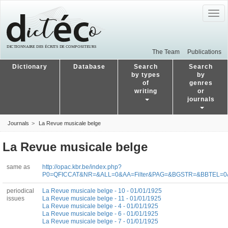
Togg
navig
The Team
Publications
Dictionary
Database
Search
Search
by types
by
of
genres
writing
or
journals
Journals
La Revue musicale belge
La Revue musicale belge
same as
http://opac.kbr.be/index.php?
P0=QFICCAT&NR=&ALL=0&AA=Filter&PAG=&BGSTR=&BBTEL=0
periodical
La Revue musicale belge - 10 - 01/01/1925
issues
La Revue musicale belge - 11 - 01/01/1925
La Revue musicale belge - 4 - 01/01/1925
La Revue musicale belge - 6 - 01/01/1925
La Revue musicale belge - 7 - 01/01/1925