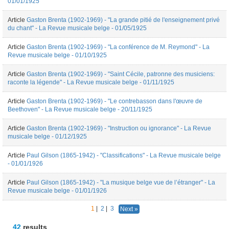
01/01/1925
Article
Gaston Brenta (1902-1969) - "La grande pitié de l'enseignement privé
du chant" - La Revue musicale belge - 01/05/1925
Article
Gaston Brenta (1902-1969) - "La conférence de M. Reymond" - La
Revue musicale belge - 01/10/1925
Article
Gaston Brenta (1902-1969) - "Saint Cécile, patronne des musiciens:
raconte la légende" - La Revue musicale belge - 01/11/1925
Article
Gaston Brenta (1902-1969) - "Le contrebasson dans l'œuvre de
Beethoven" - La Revue musicale belge - 20/11/1925
Article
Gaston Brenta (1902-1969) - "Instruction ou ignorance" - La Revue
musicale belge - 01/12/1925
Article
Paul Gilson (1865-1942) - "Classifications" - La Revue musicale belge
- 01/01/1926
Article
Paul Gilson (1865-1942) - "La musique belge vue de l’étranger" - La
Revue musicale belge - 01/01/1926
1
|
2
|
3
Next »
42
results