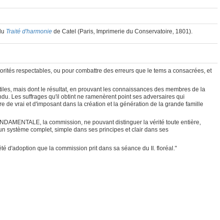
 du
Traité d'harmonie
de Catel (Paris, Imprimerie du Conservatoire, 1801).
torités respectables, ou pour combattre des erreurs que le tems a consacrées, et
utiles, mais dont le résultat, en prouvant les connaissances des membres de la
u. Les suffrages qu'il obtint ne ramenèrent point ses adversaires qui
e de vrai et d'imposant dans la création et la génération de la grande famille
ONDAMENTALE, la commission, ne pouvant distinguer la vérité toute entière,
 un système complet, simple dans ses principes et clair dans ses
rêté d'adoption que la commission prit dans sa séance du II. floréal."