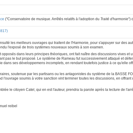
ace
("Conservatoire de musique. Arrêtés relatifs à l'adoption du
Traité d'harmonie
")
1817)
sulté les meilleurs ouvrages qui traitent de l'Harmonie, pour s'appuyer sur des au
ntendu l'exposé de trois systèmes nouveaux soumis à son examen.
opposés dans leurs principes théoriques, ont fait naître des discussions vives et 
ant pas le but proposé. Le système de Rameau fut successivement attaqué et défend
ie dans ses développemens incomplets, en rendant toutefois justice à ce qu'elle offr
ntraires, soutenue par les partisans ou les antagonistes du système de la BASSE F
l'ouvrage soumis à votre sanction vint terminer toutes les discussions, en offrant
mblée le citoyen Catel, qui en est l'auteur, prendra la parole après la lecture de l'ar
uel reibel