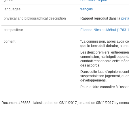
genre
Specialist Report
languages
français
physical and bibliographical description
Rapport reproduit dans la
préf
compositeur
Etienne-Nicolas Méhul (1763-
content
"La commission, après avoir con
que le tems doit détruire, a e
Les deux premiers, entièrement 
commission, n'atteignit cepend
combattirent encore cette théor
des accords.
Dans cette lutte d'opinions co
suspendait son jugement, quand 
développemens.
Pour le faire connaître à l'asse
Document #26553 -
latest update on
05/11/2017
,
created on
05/11/2017
by
emman