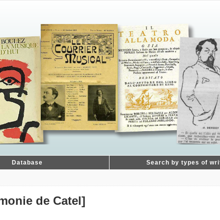
Database
Search by types of wri
rmonie de Catel]