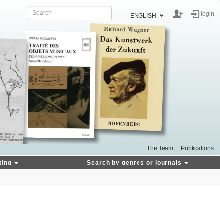
login
ENGLISH
The Team
Publications
ting
Search by genres or journals