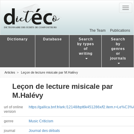
Togg
navig
The Team
Publications
Dictionary
Database
Search
Search
by types
by
of
genres
writing
or
journals
Articles
Leçon de lecture misicale par M.Halévy
Leçon de lecture misicale par
M.Halévy
url of online
https://gallica.bnf.fr/ark:/12148/bpt6k451286x/f2.item.r=
version
genre
Music Criticism
journal
Journal des débats