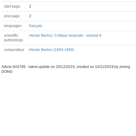
start page
2
end page
2
languages
français
scientific
Hector Berlioz, Critique musicale - volume 9
publishings
compositeur
Hector Berlioz (1803-1869)
Article #44789 -
latest update on
20/12/2019
,
created on
14/11/2019
by
ziming
DONG