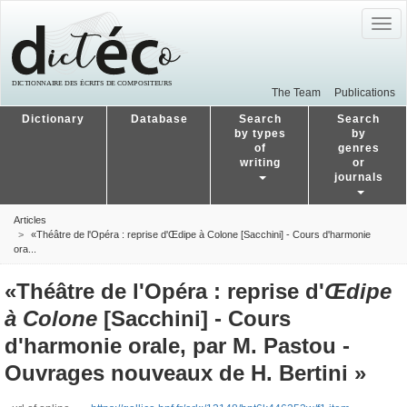
Togg
navig
The Team
Publications
Dictionary
Database
Search
Search
by types
by
of
genres
writing
or
journals
Articles
«Théâtre de l'Opéra : reprise d'Œdipe à Colone [Sacchini] - Cours d'harmonie
ora...
«Théâtre de l'Opéra : reprise d'
Œdipe
à Colone
[Sacchini] - Cours
d'harmonie orale, par M. Pastou -
Ouvrages nouveaux de H. Bertini »