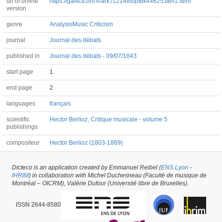
url of online
https://gallica.bnf.fr/ark:/12148/bpt6k446253w/f1.item
version
genre
Analysis
Music Criticism
journal
Journal des débats
published in
Journal des débats - 09/07/1843
start page
1
end page
2
languages
français
scientific
Hector Berlioz, Critique musicale - volume 5
publishings
compositeur
Hector Berlioz (1803-1869)
Dicteco is an application created by Emmanuel Reibel (
ENS Lyon
-
Article #37278 -
latest update on
29/05/2026
,
created on
10/12/2018
by
Marion
IHRIM
) in collaboration with Michel Duchesneau (Faculté de musique de
Carducci
Montréal – OICRM), Valérie Dufour (Université libre de Bruxelles).
ISSN 2644-8580