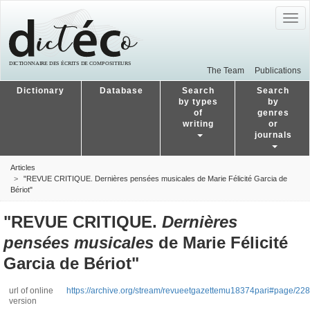
Togg
navig
The Team
Publications
Dictionary
Database
Search
Search
by types
by
of
genres
writing
or
journals
Articles
"REVUE CRITIQUE. Dernières pensées musicales de Marie Félicité Garcia de
Bériot"
"REVUE CRITIQUE.
Dernières
pensées musicales
de Marie Félicité
Garcia de Bériot"
url of online
https://archive.org/stream/revueetgazettemu18374pari#page/22
version