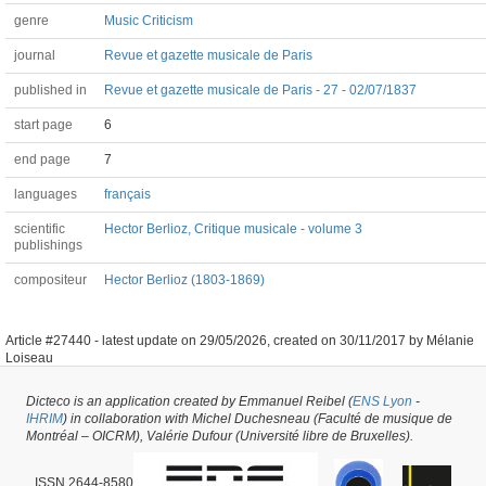
genre
Music Criticism
journal
Revue et gazette musicale de Paris
published in
Revue et gazette musicale de Paris - 27 - 02/07/1837
start page
6
end page
7
languages
français
scientific
Hector Berlioz, Critique musicale - volume 3
publishings
compositeur
Hector Berlioz (1803-1869)
Article #27440 -
latest update on
29/05/2026
,
created on
30/11/2017
by
Mélanie
Loiseau
Dicteco is an application created by Emmanuel Reibel (
ENS Lyon
-
IHRIM
) in collaboration with Michel Duchesneau (Faculté de musique de
Montréal – OICRM), Valérie Dufour (Université libre de Bruxelles).
ISSN 2644-8580