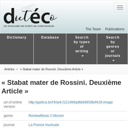
Togg
navig
The Team
Publications
Dictionary
Database
Search
Search
by types
by
of
genres
writing
or
journals
Articles
« Stabat mater de Rossini. Deuxième Article »
« Stabat mater de Rossini. Deuxième
Article »
url of online
http://gallica.bnf.fr/ark:/12148/bpt6k69658b/f428.image
version
genre
Review
Music Criticism
journal
La France musicale