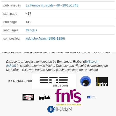
published in
La France musicale - 48 - 28/11/1841
start page
417
end page
419
languages
français
compositeur
Adolphe Adam (1803-1856)
Article #15846 -
latest update on
29/05/2026
,
created on
19/07/2017
by
Julien
Villard
Dicteco is an application created by Emmanuel Reibel (
ENS Lyon
-
IHRIM
) in collaboration with Michel Duchesneau (Faculté de musique de
Montréal – OICRM), Valérie Dufour (Université libre de Bruxelles).
ISSN 2644-8580