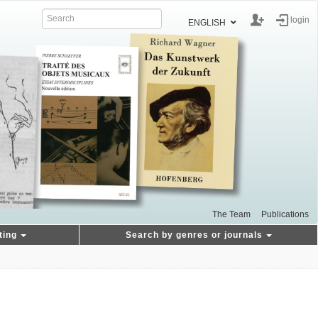
login
ENGLISH
The Team
Publications
ting
Search by genres or journals