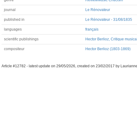
genre
Review
Music Criticism
journal
Le Rénovateur
published in
Le Rénovateur - 31/08/1835
languages
français
scientific publishings
Hector Berlioz, Critique musica
compositeur
Hector Berlioz (1803-1869)
Article #12782 -
latest update on
29/05/2026
,
created on
23/02/2017
by
Lauriann