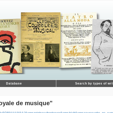
Database
Search by types of wri
royale de musique"