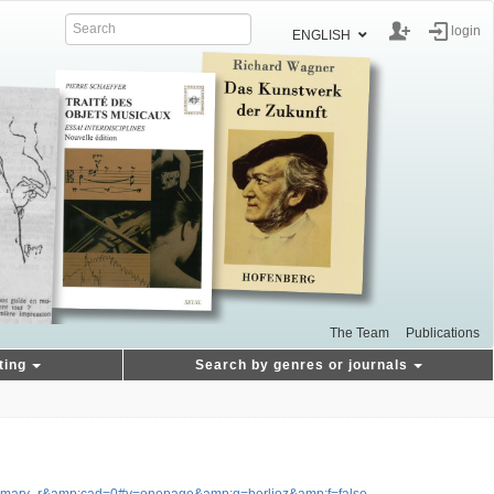
login
ENGLISH
The Team
Publications
ting
Search by genres or journals