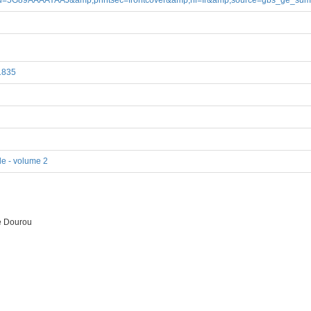
ks?id=5G89AAAAYAAJ&amp;printsec=frontcover&amp;hl=fr&amp;source=gbs_ge_s
1835
le - volume 2
e Dourou