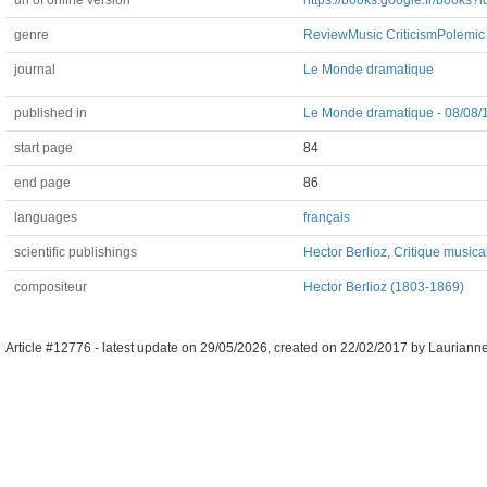
url of online version
https://books.google.fr/boo
genre
Review
Music Criticism
Polemic
journal
Le Monde dramatique
published in
Le Monde dramatique - 08/08/
start page
84
end page
86
languages
français
scientific publishings
Hector Berlioz, Critique musica
compositeur
Hector Berlioz (1803-1869)
Article #12776 -
latest update on
29/05/2026
,
created on
22/02/2017
by
Lauriann