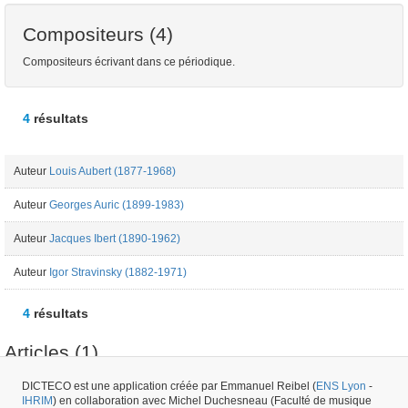
Compositeurs (4)
Compositeurs écrivant dans ce périodique.
4
résultats
Auteur
Louis Aubert (1877-1968)
Auteur
Georges Auric (1899-1983)
Auteur
Jacques Ibert (1890-1962)
Auteur
Igor Stravinsky (1882-1971)
4
résultats
Articles (1)
DICTECO est une application créée par Emmanuel Reibel (
ENS Lyon
-
IHRIM
) en collaboration avec Michel Duchesneau (Faculté de musique
Article
Georges Auric (1899-1983) - "Les Grands Concerts : Deux virtuoses :