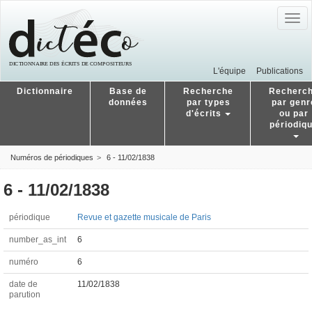
Togg
navig
L'équipe
Publications
Dictionnaire
Base de
Recherche
Recherc
données
par types
par genr
d'écrits
ou par
périodiq
Numéros de périodiques
6 - 11/02/1838
6 - 11/02/1838
périodique
Revue et gazette musicale de Paris
number_as_int
6
numéro
6
date de
11/02/1838
parution