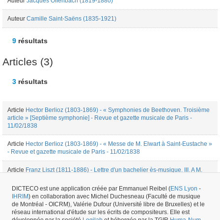
Auteur
Jacques Offenbach (1819-1880)
Auteur
Camille Saint-Saëns (1835-1921)
9
résultats
Articles (3)
3
résultats
Article
Hector Berlioz (1803-1869) - « Symphonies de Beethoven. Troisième
article » [Septième symphonie] - Revue et gazette musicale de Paris -
11/02/1838
Article
Hector Berlioz (1803-1869) - « Messe de M. Elwart à Saint-Eustache »
- Revue et gazette musicale de Paris - 11/02/1838
Article
Franz Liszt (1811-1886) - Lettre d'un bachelier ès-musique. III. A M.
Adolphe Pictet Chambéry, septembre 1837 - Revue et gazette musicale de
Paris - 11/02/1838
DICTECO est une application créée par Emmanuel Reibel (
ENS Lyon
-
IHRIM
) en collaboration avec Michel Duchesneau (Faculté de musique
de Montréal - OICRM), Valérie Dufour (Université libre de Bruxelles) et le
3
résultats
réseau international d'étude sur les écrits de compositeurs. Elle est
développée par la société
Logilab
et hébergée par la TGIR
Huma-Num
.