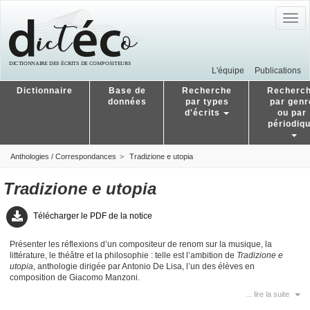
Togg
navig
L'équipe
Publications
Dictionnaire
Base de
Recherche
Recherc
données
par types
par genr
d'écrits
ou par
périodiq
Anthologies / Correspondances
Tradizione e utopia
Tradizione e utopia
Télécharger le PDF de la notice
Présenter les réflexions d’un compositeur de renom sur la musique, la
littérature, le théâtre et la philosophie : telle est l’ambition de
Tradizione e
utopia
, anthologie dirigée par Antonio De Lisa, l’un des élèves en
composition de Giacomo Manzoni.
... lire la suite