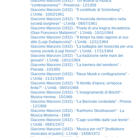
Giacomo Manzoni (1932) - "Un festival di musica
“contemporanea”" - Presenza - 12/1958
Giacomo Manzoni (1932) - "Il contributo di Schönberg" -
L'Unità - 10/02/1961
Giacomo Manzoni (1932) - "Il musicista democratico nella
società borghese" - L'Unità - 08/07/1961
Giacomo Manzoni (1932) - "Poeta di una tragica decadenza
(Gian Francesco Malipiero)" - L'Unità - 10/11/1964
Giacomo Manzoni (1932) - "Il tempo ha dato ragione al suo
stile (Luigi Dallapiccola)" - L'Unità - 12/11/1964
Giacomo Manzoni (1932) - "La battaglia del musicista per una
nuova società (Luigi Nono)" - L'Unità - 17/11/1964
Giacomo Manzoni (1932) - "La tradizione nelle mani dei
giovani" - L'Unità - 19/11/1964
Giacomo Manzoni (1932) - "La barriera del semitono" -
Pianeta - 10/1965
Giacomo Manzoni (1932) - "Neue Musik e conflagrazione" -
L'Unità - 21/11/1965
Giacomo Manzoni (1932) - "Il libretto d'opera: un'epoca
finita?" - L'Unità - 08/03/1966
Giacomo Manzoni (1932) - "L'insegnamento di Brecht" -
Musica minima - 10/1966
Giacomo Manzoni (1932) - "La Biennale contestata" - Prisma
- 12/1968
Giacomo Manzoni (1932) - "Karlheinz Stockhausen" - La
Musica Moderna - 1969
Giacomo Manzoni (1932) - "Cage sconfitto dalle sue teorie" -
L'Unità - 08/01/1972
Giacomo Manzoni (1932) - "Musica per chi?" [Institutions
musicales et public] - L'Unità - 14/08/1972