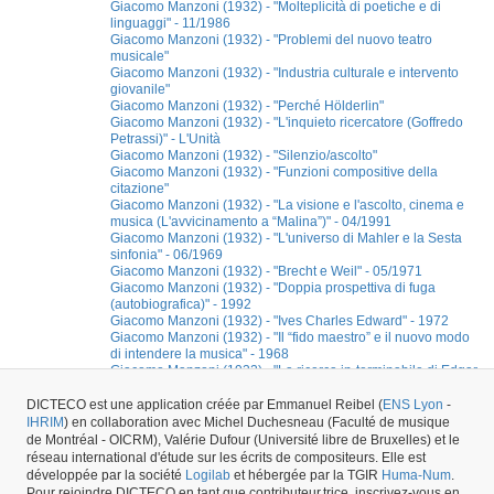
Giacomo Manzoni (1932) - "Molteplicità di poetiche e di
linguaggi" - 11/1986
Giacomo Manzoni (1932) - "Problemi del nuovo teatro
musicale"
Giacomo Manzoni (1932) - "Industria culturale e intervento
giovanile"
Giacomo Manzoni (1932) - "Perché Hölderlin"
Giacomo Manzoni (1932) - "L'inquieto ricercatore (Goffredo
Petrassi)" - L'Unità
Giacomo Manzoni (1932) - "Silenzio/ascolto"
Giacomo Manzoni (1932) - "Funzioni compositive della
citazione"
Giacomo Manzoni (1932) - "La visione e l'ascolto, cinema e
musica (L'avvicinamento a “Malina”)" - 04/1991
Giacomo Manzoni (1932) - "L'universo di Mahler e la Sesta
sinfonia" - 06/1969
Giacomo Manzoni (1932) - "Brecht e Weil" - 05/1971
Giacomo Manzoni (1932) - "Doppia prospettiva di fuga
(autobiografica)" - 1992
Giacomo Manzoni (1932) - "Ives Charles Edward" - 1972
Giacomo Manzoni (1932) - "Il “fido maestro” e il nuovo modo
di intendere la musica" - 1968
Giacomo Manzoni (1932) - "La ricerca in-terminabile di Edgar
Varèse" - 1985
Giacomo Manzoni (1932) - "Musica e poesia" - Rinascita
DICTECO est une application créée par Emmanuel Reibel (
ENS Lyon
-
Giacomo Manzoni (1932) - "La lezione di Adorno nell'epoca
IHRIM
) en collaboration avec Michel Duchesneau (Faculté de musique
delle neoavanguardie" - 1979
de Montréal - OICRM), Valérie Dufour (Université libre de Bruxelles) et le
réseau international d'étude sur les écrits de compositeurs. Elle est
développée par la société
Logilab
et hébergée par la TGIR
Huma-Num
.
Pour rejoindre DICTECO en tant que contributeur.trice, inscrivez-vous en