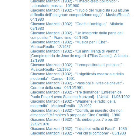
Giacomo Manzoni (1932) - "Il macro-testo polifonico" -
Laboratorio-musica - 10/1980
Giacomo Manzoni (1932) - "Il ruolo del musicista (Su alcune
difficoltà dell'insegnare composizione oggi)" - Musica/Realtà -
04/1983
Giacomo Manzoni (1932) - "Goethe l'ambiguo" - Alfabeta -
09/1983
Giacomo Manzoni (1932) - "Un interprete dalla parte dei
compositori" - Piano time - 05/1985
Giacomo Manzoni (1932) - "Musica per il Che" -
Musica/Realtà - 12/1987
Giacomo Manzoni (1932) - "Gli anni Trenta di Vienna"
[Compte rendu de Jeux de regard d'Elias Canetti] - Alfabeta -
12/1988
Giacomo Manzoni (1932) - "Il compositore e il pubblico" -
Musica/Realtà - 12/1990
Giacomo Manzoni (1932) - "Il significato essenziale della
modernità" - Campo - 1991
Giacomo Manzoni (1932) - "Passioni e livres de chevet" -
Corriere della sera - 06/10/1991
Giacomo Manzoni (1932) - "Tre domande" [Entretien de
Paolo Petazzi avec Giacomo Manzoni] - L'Unità - 11/05/1992
Giacomo Manzoni (1932) - "Wagner e le radici della
modernità" - Musica/Realtà - 12/1992
Giacomo Manzoni (1932) - "Contilli, un maestro che non
dimentico" [Mémoires à propos de Gino Contilli] - 1980
Giacomo Manzoni (1932) - "Schönberg op. 7 e op. 30" -
29/02/1976
Giacomo Manzoni (1932) - "Il duplice volto di Faust" - 1985
Giacomo Manzoni (1932) - "Per chi si compone" - 05/1983