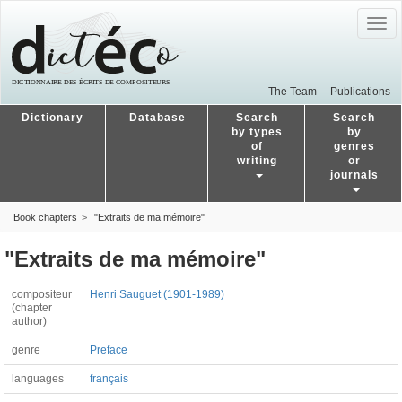
Togg
navig
The Team
Publications
Dictionary
Database
Search
Search
by types
by
of
genres
writing
or
journals
Book chapters
"Extraits de ma mémoire"
"Extraits de ma mémoire"
compositeur
Henri Sauguet (1901-1989)
(chapter
author)
genre
Preface
languages
français