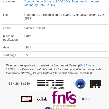
co-auteur
Dominique Le Buhan (1947-2004)
;
Monique Schneider-
Maunoury (1928-2015)
title
Catalogue de l'exposition
Au temps du Boeuf sur le toit, 1918-
1928
editor
Buchet-Chastel
place of
Paris
publication
date
1981
start page
15
Dicteco is an application created by Emmanuel Reibel (
ENS Lyon
-
Chapter of a Book #57341 -
latest update on
14/04/2023
,
created on
10/05/2022
IHRIM
) in collaboration with Michel Duchesneau (Faculté de musique de
by
Manon Rech
Montréal – OICRM), Valérie Dufour (Université libre de Bruxelles).
ISSN 2644-8580