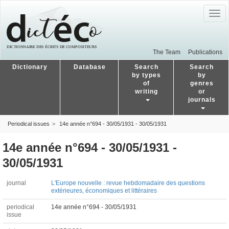
Togg
navig
The Team
Publications
Dictionary
Database
Search
Search
by types
by
of
genres
writing
or
journals
Periodical issues
14e année n°694 - 30/05/1931 - 30/05/1931
14e année n°694 - 30/05/1931 -
30/05/1931
journal
L'Europe nouvelle : revue hebdomadaire des questions
extérieures, économiques et littéraires
periodical
14e année n°694 - 30/05/1931
issue