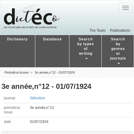
Togg
navig
The Team
Publications
Dictionary
Database
Search
Search
by types
by
of
genres
writing
or
journals
Periodical issues
3e année,n°12 - 01/07/1924
3e année,n°12 - 01/07/1924
journal
Sélection
periodical
3e année,n°12
issue
date
01/07/1924