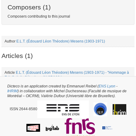
Composers (1)
Composers contributing to this journal
Author
E.L.T. (Édouard Léon Théodore) Mesens (1903-1971)
Articles (1)
Article
E.L.T. (Édouard Léon Théodore) Mesens (1903-1971) - "Hommage à
Erik Satie" - Sélection - 01/07/1924
Dicteco is an application created by Emmanuel Reibel (
ENS Lyon
-
IHRIM
) in collaboration with Michel Duchesneau (Faculté de musique de
Periodical issue #12931 -
created on
04/03/2017
by
Hadrien Spinette
Montréal – OICRM), Valérie Dufour (Université libre de Bruxelles).
ISSN 2644-8580