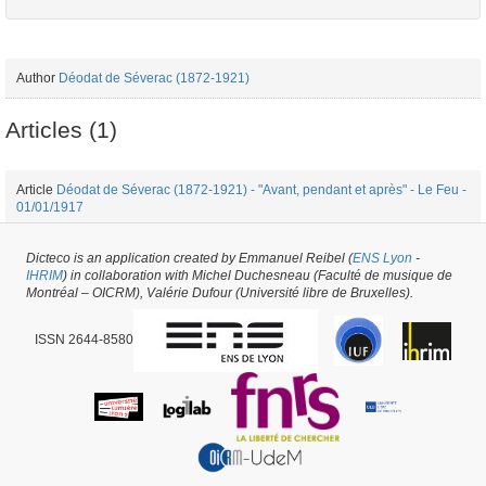
Author
Déodat de Séverac (1872-1921)
Articles (1)
Article
Déodat de Séverac (1872-1921) - "Avant, pendant et après" - Le Feu -
01/01/1917
Dicteco is an application created by Emmanuel Reibel (
ENS Lyon
-
Journal #25211 -
created on
18/10/2017
by
Fauve Bougard
IHRIM
) in collaboration with Michel Duchesneau (Faculté de musique de
Montréal – OICRM), Valérie Dufour (Université libre de Bruxelles).
ISSN 2644-8580