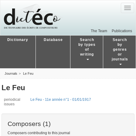
Togg
navig
The Team
Publications
Dictionary
Database
Search
Search
by types
by
of
genres
writing
or
journals
Journals
Le Feu
Le Feu
periodical
Le Feu - 11e année n°1 - 01/01/1917
issues
Composers (1)
Composers contributing to this journal