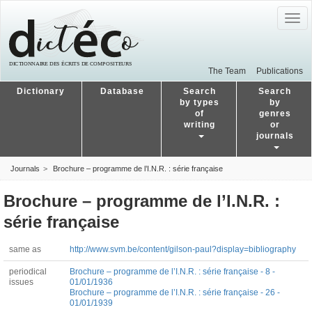
Togg
navig
The Team
Publications
Dictionary
Database
Search
Search
by types
by
of
genres
writing
or
journals
Journals
Brochure – programme de l’I.N.R. : série française
Brochure – programme de l’I.N.R. :
série française
same as
http://www.svm.be/content/gilson-paul?display=bibliography
periodical
Brochure – programme de l’I.N.R. : série française - 8 -
issues
01/01/1936
Brochure – programme de l’I.N.R. : série française - 26 -
01/01/1939