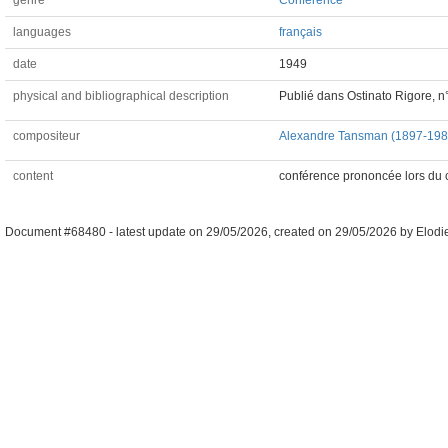
genre
Conference
languages
français
date
1949
physical and bibliographical description
Publié dans Ostinato Rigore, n
compositeur
Alexandre Tansman (1897-198
content
conférence prononcée lors du c
Document #68480 -
latest update on
29/05/2026
,
created on
29/05/2026
by
Elodi