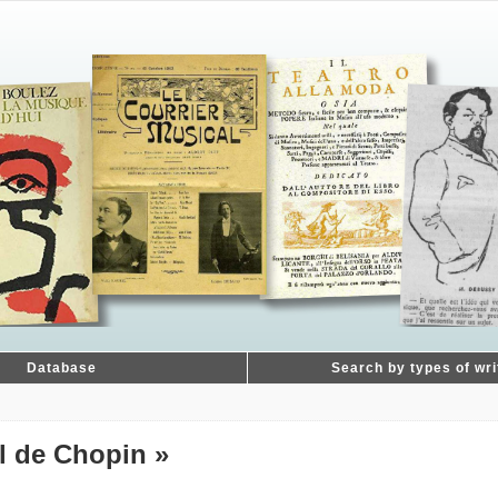
Database
Search by types of wri
al de Chopin »