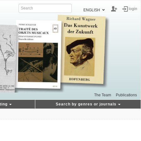
login
ENGLISH
The Team
Publications
ting
Search by genres or journals