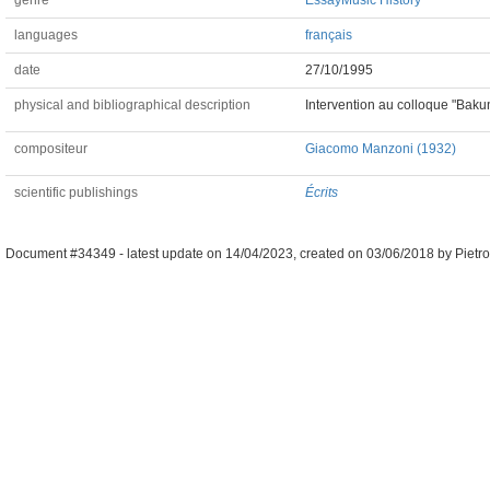
genre
Essay
Music History
languages
français
date
27/10/1995
physical and bibliographical description
Intervention au colloque "Baku
compositeur
Giacomo Manzoni (1932)
scientific publishings
Écrits
Document #34349 -
latest update on
14/04/2023
,
created on
03/06/2018
by
Pietro