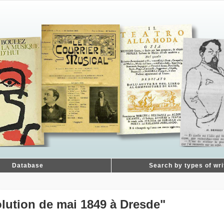
Database
Search by types of wri
lution de mai 1849 à Dresde"