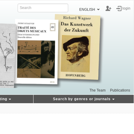
login
ENGLISH
The Team
Publications
ting
Search by genres or journals