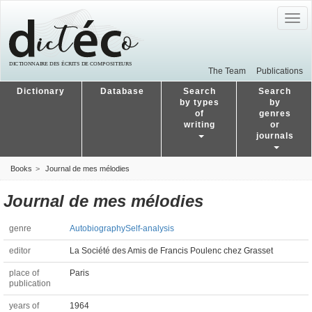
Togg
navig
The Team
Publications
Dictionary
Database
Search
Search
by types
by
of
genres
writing
or
journals
Books
Journal de mes mélodies
Journal de mes mélodies
genre
Autobiography
Self-analysis
editor
La Société des Amis de Francis Poulenc chez Grasset
place of
Paris
publication
years of
1964