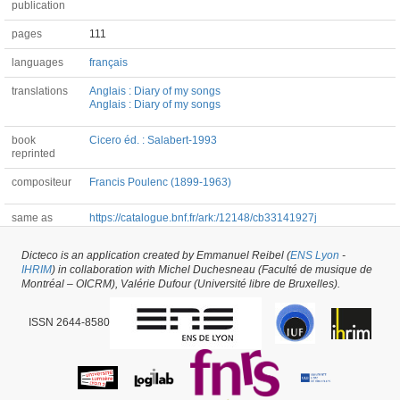
publication
pages
111
languages
français
translations
Anglais : Diary of my songs
Anglais : Diary of my songs
book
Cicero éd. : Salabert-1993
reprinted
compositeur
Francis Poulenc (1899-1963)
same as
https://catalogue.bnf.fr/ark:/12148/cb33141927j
Dicteco is an application created by Emmanuel Reibel (
ENS Lyon
-
Book #56245 -
latest update on
01/03/2022
,
created on
01/03/2022
by
Mélanie
IHRIM
) in collaboration with Michel Duchesneau (Faculté de musique de
de Montpellier
Montréal – OICRM), Valérie Dufour (Université libre de Bruxelles).
ISSN 2644-8580