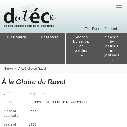
Togg
navig
The Team
Publications
Dictionary
Database
Search
Search
by types
by
of
genres
writing
or
journals
Books
À la Gloire de Ravel
À la Gloire de Ravel
genre
Biography
editor
Éditions de la "Nouvelle Revue critique"
place of
Paris
publication
years of
1938