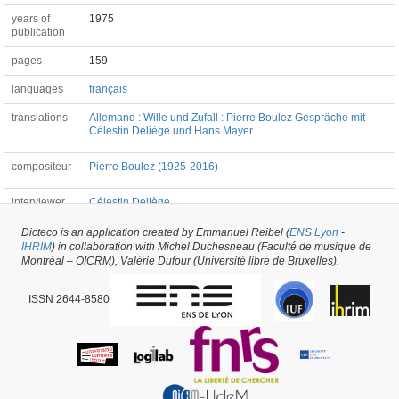
years of
1975
publication
pages
159
languages
français
translations
Allemand : Wille und Zufall : Pierre Boulez Gespräche mit
Célestin Deliège und Hans Mayer
compositeur
Pierre Boulez (1925-2016)
interviewer
Célestin Deliège
Dicteco is an application created by Emmanuel Reibel (
ENS Lyon
-
IHRIM
) in collaboration with Michel Duchesneau (Faculté de musique de
Book #39632 -
created on
15/04/2019
by
Alexandre Robert
Montréal – OICRM), Valérie Dufour (Université libre de Bruxelles).
ISSN 2644-8580