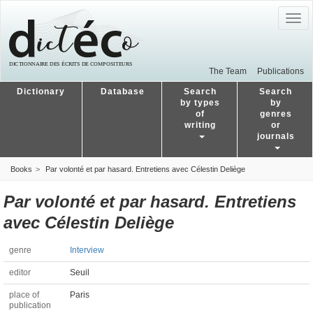
Togg
navig
The Team
Publications
Dictionary
Database
Search
Search
by types
by
of
genres
writing
or
journals
Books
Par volonté et par hasard. Entretiens avec Célestin Deliège
Par volonté et par hasard. Entretiens
avec Célestin Deliège
genre
Interview
editor
Seuil
place of
Paris
publication