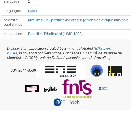
start page
1
languages
russe
scientific
Музыкально-критические статьи [Articles de critique musicale]
publishings
compositeur
Petr Ilitch Tchaikovski (1840-1893)
Dicteco is an application created by Emmanuel Reibel (
ENS Lyon
-
Article #65730 -
latest update on
29/05/2026
,
created on
20/06/2024
by
Bella
IHRIM
) in collaboration with Michel Duchesneau (Faculté de musique de
Sardarova
Montréal – OICRM), Valérie Dufour (Université libre de Bruxelles).
ISSN 2644-8580