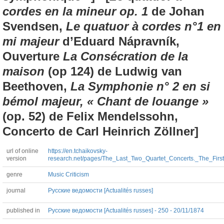
cordes en la mineur op. 1
de Johan
Svendsen,
Le quatuor à cordes n°1 en
mi majeur
d’Eduard Nápravník,
Ouverture
La Consécration de la
maison
(op 124) de Ludwig van
Beethoven,
La Symphonie n° 2 en si
bémol majeur, « Chant de louange »
(op. 52) de Felix Mendelssohn,
Concerto de Carl Heinrich Zöllner]
url of online
https://en.tchaikovsky-
version
research.net/pages/The_Last_Two_Quartet_Concerts._The_Fir
genre
Music Criticism
journal
Русские ведомости [Actualités russes]
published in
Русские ведомости [Actualités russes] - 250 - 20/11/1874