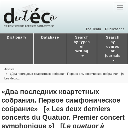
Togg
navig
The Team
Publications
Dictionary
Database
Search
Search
by types
by
of
genres
writing
or
journals
Articles
«Два последних квартетных собрания. Первое симфоническое собрание» [«
Les deux...
«Два последних квартетных
собрания. Первое симфоническое
собрание» [« Les deux derniers
concerts du Quatuor. Premier concert
symphonique »] [
Le
q
uatuor à