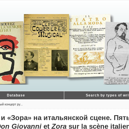
Database
Search by types of wri
й концерт ру...
и «Зора» на итальянской сцене. Пят
on Giovanni
et
Zora
sur la scène itali