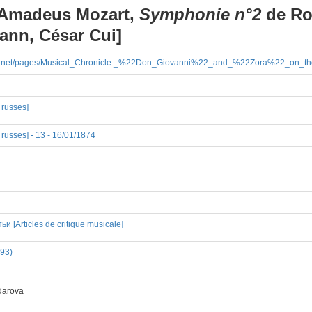
 Amadeus Mozart,
Symphonie n°2
de Ro
ann, César Cui]
arch.net/pages/Musical_Chronicle._%22Don_Giovanni%22_and_%22Zora%22_on_the
 russes]
russes] - 13 - 16/01/1874
 [Articles de critique musicale]
893)
darova