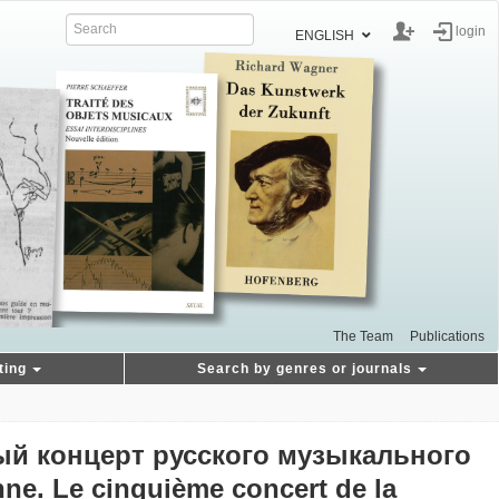
login
ENGLISH
The Team
Publications
ting
Search by genres or journals
ый концерт русского музыкального
enne. Le cinquième concert de la