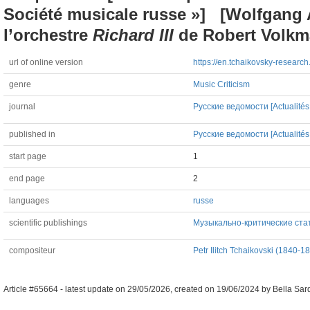
Société musicale russe »] [Wolfgang
l’orchestre
Richard III
de Robert Volkm
url of online version
https://en.tchaikovsky-rese
genre
Music Criticism
journal
Русские ведомости [Actualités
published in
Русские ведомости [Actualités 
start page
1
end page
2
languages
russe
scientific publishings
Музыкально-критические статьи
compositeur
Petr Ilitch Tchaikovski (1840-1
Article #65664 -
latest update on
29/05/2026
,
created on
19/06/2024
by
Bella Sar