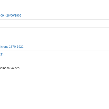
1909 - 26/06/1909
usiciens 1870-1921
21)
spinosa Valdés