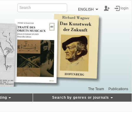
login
ENGLISH
The Team
Publications
ting
Search by genres or journals