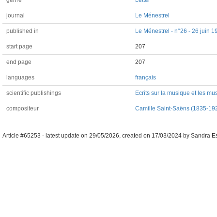
genre
Letter
journal
Le Ménestrel
published in
Le Ménestrel - n°26 - 26 juin 
start page
207
end page
207
languages
français
scientific publishings
Ecrits sur la musique et les m
compositeur
Camille Saint-Saëns (1835-19
Article #65253 -
latest update on
29/05/2026
,
created on
17/03/2024
by
Sandra E