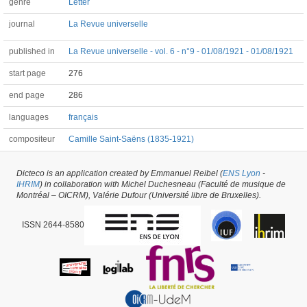
genre
Letter
journal
La Revue universelle
published in
La Revue universelle - vol. 6 - n°9 - 01/08/1921 - 01/08/1921
start page
276
end page
286
languages
français
compositeur
Camille Saint-Saëns (1835-1921)
Dicteco is an application created by Emmanuel Reibel (
ENS Lyon
-
Article #60619 -
latest update on
29/05/2026
,
created on
05/08/2022
by
Ange
IHRIM
) in collaboration with Michel Duchesneau (Faculté de musique de
Munoz
Montréal – OICRM), Valérie Dufour (Université libre de Bruxelles).
ISSN 2644-8580