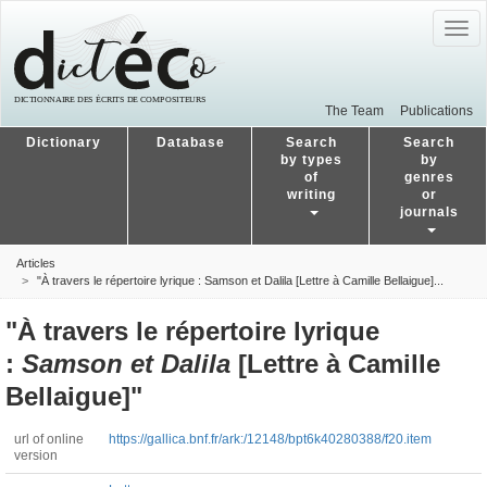
Togg
navig
The Team
Publications
Dictionary
Database
Search
Search
by types
by
of
genres
writing
or
journals
Articles
"À travers le répertoire lyrique : Samson et Dalila [Lettre à Camille Bellaigue]...
"À travers le répertoire lyrique
:
Samson et Dalila
[Lettre à Camille
Bellaigue]"
url of online
https://gallica.bnf.fr/ark:/12148/bpt6k40280388/f20.item
version