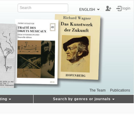
login
ENGLISH
The Team
Publications
ting
Search by genres or journals