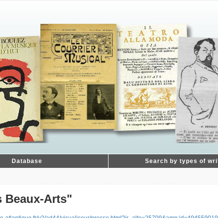
Database
Search by types of wri
s Beaux-Arts"