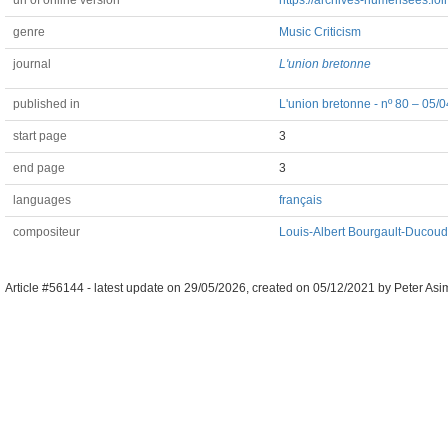
url of online version
https://archives-numerisees.lo
genre
Music Criticism
journal
L'union bretonne
published in
L'union bretonne - nº 80 – 05/
start page
3
end page
3
languages
français
compositeur
Louis-Albert Bourgault-Ducou
Article #56144 -
latest update on
29/05/2026
,
created on
05/12/2021
by
Peter Asi