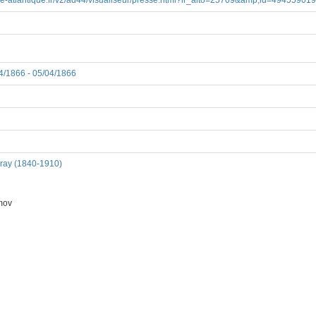
ire-atlantique.fr/v2/ad44/visualiseur/presse.html?ir_alto=25709&amp;id=494559019
04/1866 - 05/04/1866
dray (1840-1910)
mov