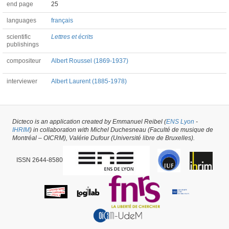
end page
25
languages
français
scientific
Lettres et écrits
publishings
compositeur
Albert Roussel (1869-1937)
interviewer
Albert Laurent (1885-1978)
Article #55524 -
latest update on
29/05/2026
,
created on
09/08/2021
by
Peter
Asimov
Dicteco is an application created by Emmanuel Reibel (
ENS Lyon
-
IHRIM
) in collaboration with Michel Duchesneau (Faculté de musique de
Montréal – OICRM), Valérie Dufour (Université libre de Bruxelles).
ISSN 2644-8580