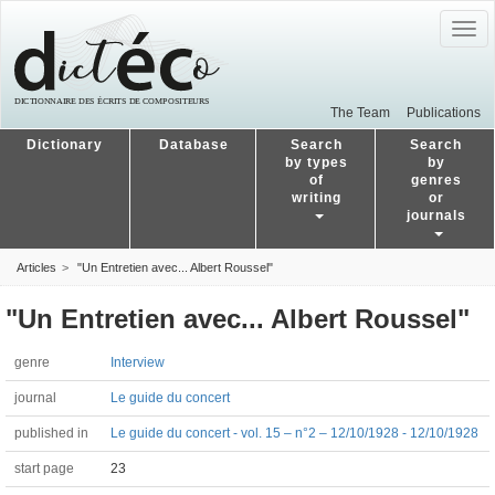
Togg
navig
The Team
Publications
Dictionary
Database
Search
Search
by types
by
of
genres
writing
or
journals
Articles
"Un Entretien avec... Albert Roussel"
"Un Entretien avec... Albert Roussel"
genre
Interview
journal
Le guide du concert
published in
Le guide du concert - vol. 15 – n°2 – 12/10/1928 - 12/10/1928
start page
23