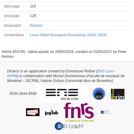
start page
118
end page
128
languages
français
compositeur
Louis-Albert Bourgault-Ducoudray (1840-1910)
Article #53766 -
latest update on
29/05/2026
,
created on
03/05/2021
by
Peter
Asimov
Dicteco is an application created by Emmanuel Reibel (
ENS Lyon
-
IHRIM
) in collaboration with Michel Duchesneau (Faculté de musique de
Montréal – OICRM), Valérie Dufour (Université libre de Bruxelles).
ISSN 2644-8580