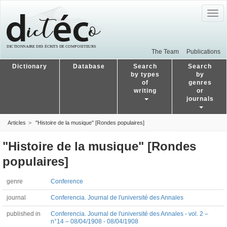
Togg
navig
The Team
Publications
Dictionary
Database
Search
Search
by types
by
of
genres
writing
or
journals
Articles
"Histoire de la musique" [Rondes populaires]
"Histoire de la musique" [Rondes
populaires]
genre
Conference
journal
Conferencia. Journal de l'université des Annales
published in
Conferencia. Journal de l'université des Annales - vol. 2 –
n°14 – 08/04/1908 - 08/04/1908