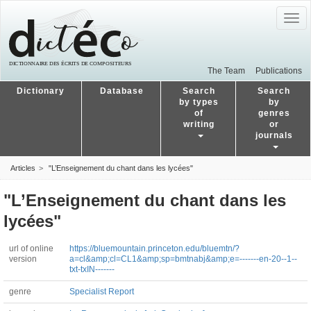
Togg
navig
The Team
Publications
Dictionary
Database
Search
Search
by types
by
of
genres
writing
or
journals
Articles
"L’Enseignement du chant dans les lycées"
"L’Enseignement du chant dans les
lycées"
url of online
https://bluemountain.princeton.edu/bluemtn/?
version
a=cl&amp;cl=CL1&amp;sp=bmtnabj&amp;e=-------en-20--1--
txt-txIN-------
genre
Specialist Report