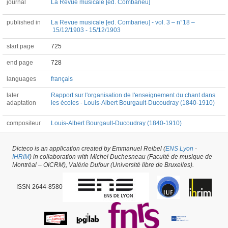
journal
La Revue musicale [ed. Combarieu]
published in
La Revue musicale [ed. Combarieu] - vol. 3 – n°18 –
15/12/1903 - 15/12/1903
start page
725
end page
728
languages
français
later
Rapport sur l'organisation de l'enseignement du chant dans
adaptation
les écoles - Louis-Albert Bourgault-Ducoudray (1840-1910)
compositeur
Louis-Albert Bourgault-Ducoudray (1840-1910)
Dicteco is an application created by Emmanuel Reibel (
ENS Lyon
-
Article #53607 -
latest update on
29/05/2026
,
created on
08/04/2021
by
Peter
IHRIM
) in collaboration with Michel Duchesneau (Faculté de musique de
Asimov
Montréal – OICRM), Valérie Dufour (Université libre de Bruxelles).
ISSN 2644-8580