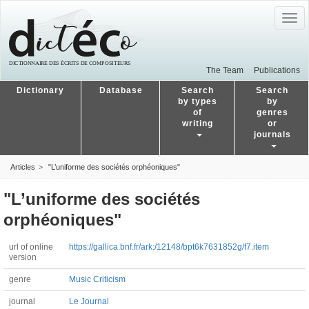
Togg
navig
The Team
Publications
Dictionary
Database
Search
Search
by types
by
of
genres
writing
or
journals
Articles
"L’uniforme des sociétés orphéoniques"
"L’uniforme des sociétés
orphéoniques"
url of online
https://gallica.bnf.fr/ark:/12148/bpt6k7631852g/f7.item
version
genre
Music Criticism
journal
Le Journal