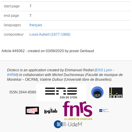
start page
7
end page
7
languages
français
compositeur
Louis Aubert (1877-1968)
Article #49362 -
created on
03/08/2020
by
jessie Gerbaud
Dicteco is an application created by Emmanuel Reibel (
ENS Lyon
-
IHRIM
) in collaboration with Michel Duchesneau (Faculté de musique de
Montréal – OICRM), Valérie Dufour (Université libre de Bruxelles).
ISSN 2644-8580