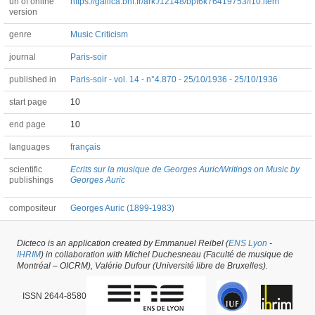
url of online
https://gallica.bnf.fr/ark:/12148/bpt6k76419753/f10.item
version
genre
Music Criticism
journal
Paris-soir
published in
Paris-soir - vol. 14 - n°4.870 - 25/10/1936 - 25/10/1936
start page
10
end page
10
languages
français
scientific
Ecrits sur la musique de Georges Auric/Writings on Music by
publishings
Georges Auric
compositeur
Georges Auric (1899-1983)
Dicteco is an application created by Emmanuel Reibel (
ENS Lyon
-
Article #42251 -
latest update on
29/05/2026
,
created on
02/08/2019
by
Mélanie
IHRIM
) in collaboration with Michel Duchesneau (Faculté de musique de
de Montpellier
Montréal – OICRM), Valérie Dufour (Université libre de Bruxelles).
ISSN 2644-8580