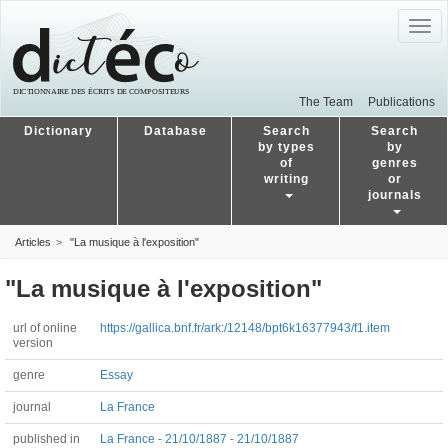
Togg
navig
The Team
Publications
Dictionary
Database
Search
Search
by types
by
of
genres
writing
or
journals
Articles
"La musique à l'exposition"
"La musique à l'exposition"
url of online
https://gallica.bnf.fr/ark:/12148/bpt6k16377943/f1.item
version
genre
Essay
journal
La France
published in
La France - 21/10/1887 - 21/10/1887