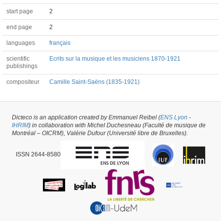
start page
2
end page
2
languages
français
scientific
Ecrits sur la musique et les musiciens 1870-1921
publishings
compositeur
Camille Saint-Saëns (1835-1921)
Article #41798 -
latest update on
29/05/2026
,
created on
23/07/2019
by
Marion
Dicteco is an application created by Emmanuel Reibel (
ENS Lyon
-
Carducci
IHRIM
) in collaboration with Michel Duchesneau (Faculté de musique de
Montréal – OICRM), Valérie Dufour (Université libre de Bruxelles).
ISSN 2644-8580