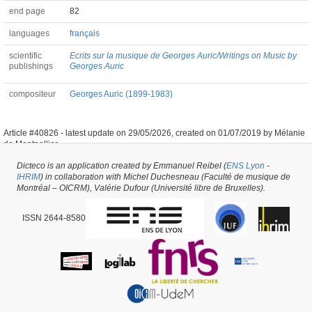
end page
82
languages
français
scientific
Ecrits sur la musique de Georges Auric/Writings on Music by
publishings
Georges Auric
compositeur
Georges Auric (1899-1983)
Article #40826 -
latest update on
29/05/2026
,
created on
01/07/2019
by
Mélanie
de Montpellier
Dicteco is an application created by Emmanuel Reibel (
ENS Lyon
-
IHRIM
) in collaboration with Michel Duchesneau (Faculté de musique de
Montréal – OICRM), Valérie Dufour (Université libre de Bruxelles).
ISSN 2644-8580