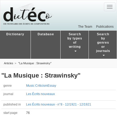
Togg
navig
The Team
Publications
Dictionary
Database
Search
Search
by types
by
of
genres
writing
or
journals
Articles
"La Musique : Strawinsky"
"La Musique : Strawinsky"
genre
Music Criticism
Essay
journal
Les Écrits nouveaux
published in
Les Écrits nouveaux - n°8 - 12/1921 - 12/1921
start page
76