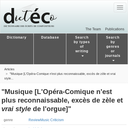
Togg
navig
The Team
Publications
Dictionary
Database
Search
Search
by types
by
of
genres
writing
or
journals
Articles
"Musique [L'Opéra-Comique n'est plus reconnaissable, excès de zèle et vrai
style...
"Musique [L'Opéra-Comique n'est
plus reconnaissable, excès de zèle et
vrai style
de l'orgue]"
genre
Review
Music Criticism