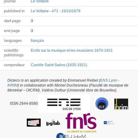
journal
Le Voltaire
published in
Le Voltaire - 471 - 19/10/1879
start page
3
end page
3
languages
français
scientific
Ecrits sur la musique et les musiciens 1870-1921
publishings
compositeur
Camille Saint-Saëns (1835-1921)
Dicteco is an application created by Emmanuel Reibel (
ENS Lyon
-
Article #33459 -
latest update on
29/05/2026
,
created on
15/05/2018
by
Camille
IHRIM
) in collaboration with Michel Duchesneau (Faculté de musique de
Prioleau
Montréal – OICRM), Valérie Dufour (Université libre de Bruxelles).
ISSN 2644-8580