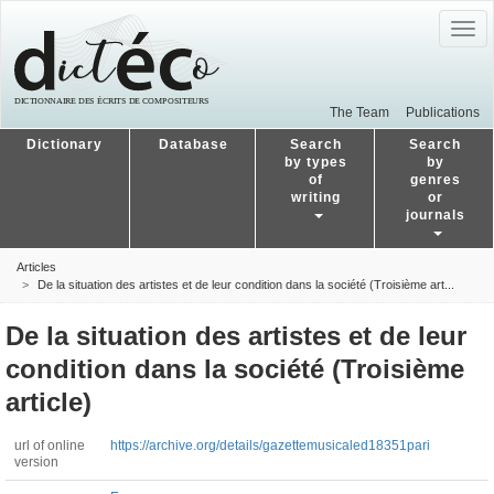
Togg
navig
The Team
Publications
Dictionary
Database
Search
Search
by types
by
of
genres
writing
or
journals
Articles
De la situation des artistes et de leur condition dans la société (Troisième art...
De la situation des artistes et de leur
condition dans la société (Troisième
article)
url of online
https://archive.org/details/gazettemusicaled18351pari
version