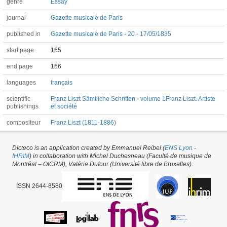
genre
Essay
journal
Gazette musicale de Paris
published in
Gazette musicale de Paris - 20 - 17/05/1835
start page
165
end page
166
languages
français
scientific
Franz Liszt Sämtliche Schriften - volume 1
Franz Liszt. Artiste
publishings
et société
compositeur
Franz Liszt (1811-1886)
Dicteco is an application created by Emmanuel Reibel (
ENS Lyon
-
Article #2475 -
latest update on
29/05/2026
,
created on
08/11/2016
by
IHRIM
) in collaboration with Michel Duchesneau (Faculté de musique de
Emmanuel Reibel
Montréal – OICRM), Valérie Dufour (Université libre de Bruxelles).
ISSN 2644-8580