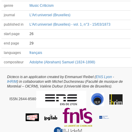
genre
Music Criticism
journal
L'Art universel (Bruxelles)
published in
L'Art universel (Bruxelles) - vol. 1, n°3 - 15/03/1873
start page
26
end page
29
languages
français
compositeur
Adolphe (Abraham) Samuel (1824-1898)
Dicteco is an application created by Emmanuel Reibel (
ENS Lyon
-
Article #15546 -
latest update on
29/05/2026
,
created on
20/06/2017
by
Valérie
IHRIM
) in collaboration with Michel Duchesneau (Faculté de musique de
Dufour
Montréal – OICRM), Valérie Dufour (Université libre de Bruxelles).
ISSN 2644-8580