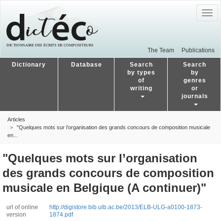
Togg
navig
The Team
Publications
Dictionary
Database
Search
Search
by types
by
of
genres
writing
or
journals
Articles
"Quelques mots sur l’organisation des grands concours de composition musicale
en...
"Quelques mots sur l’organisation
des grands concours de composition
musicale en Belgique (A continuer)"
url of online
http://digistore.bib.ulb.ac.be/2013/ELB-ULG-a0100-1873-
version
1874.pdf