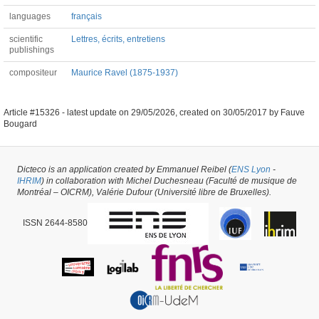
languages
français
scientific
Lettres, écrits, entretiens
publishings
compositeur
Maurice Ravel (1875-1937)
Article #15326 -
latest update on
29/05/2026
,
created on
30/05/2017
by
Fauve
Bougard
Dicteco is an application created by Emmanuel Reibel (
ENS Lyon
-
IHRIM
) in collaboration with Michel Duchesneau (Faculté de musique de
Montréal – OICRM), Valérie Dufour (Université libre de Bruxelles).
ISSN 2644-8580