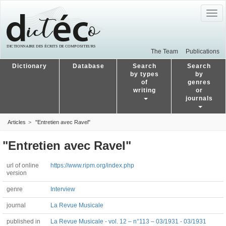
Togg
navig
The Team
Publications
Dictionary
Database
Search
Search
by types
by
of
genres
writing
or
journals
Articles
"Entretien avec Ravel"
"Entretien avec Ravel"
url of online
https://www.ripm.org/index.php
version
genre
Interview
journal
La Revue Musicale
published in
La Revue Musicale - vol. 12 – n°113 – 03/1931 - 03/1931