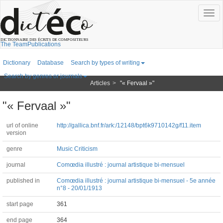
Togg
navig
The Team
Publications
Dictionary
Database
Search by types of writing
Search by genres or journals
Articles
"« Fervaal »"
"« Fervaal »"
url of online
http://gallica.bnf.fr/ark:/12148/bpt6k9710142g/f11.item
version
genre
Music Criticism
journal
Comœdia illustré : journal artistique bi-mensuel
published in
Comœdia illustré : journal artistique bi-mensuel - 5e année
n°8 - 20/01/1913
start page
361
end page
364