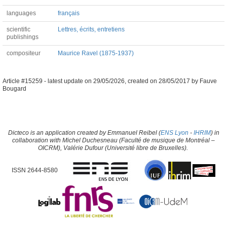
languages
français
scientific
Lettres, écrits, entretiens
publishings
compositeur
Maurice Ravel (1875-1937)
Article #15259 -
latest update on
29/05/2026
,
created on
28/05/2017
by
Fauve
Bougard
Dicteco is an application created by Emmanuel Reibel (
ENS Lyon
-
IHRIM
) in
collaboration with Michel Duchesneau (Faculté de musique de Montréal –
OICRM), Valérie Dufour (Université libre de Bruxelles).
ISSN 2644-8580