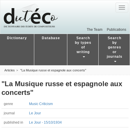
Togg
navig
The Team
Publications
Dictionary
Database
Search
Search
by types
by
of
genres
writing
or
journals
Articles
"La Musique russe et espagnole aux concerts"
"La Musique russe et espagnole aux
concerts"
genre
Music Criticism
journal
Le Jour
published in
Le Jour - 15/10/1934